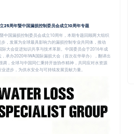
成立25周年暨中国漏损控制委员会成立10周年专题
周年暨中国漏损控制委员会成立10周年，本期专题回顾两大组织
议起步，发展为全球最具影响力的漏损控制专业共同体，推动
国际大会促进知识共享与技术革新。中国委员会于2016年成
，承办2020年IWA国际漏损大会（首次在华举办），翻译出
题强调，全球与中国同仁秉持开放协作精神，共同应对水资源
行业进步，为供水安全与可持续发展贡献力量。