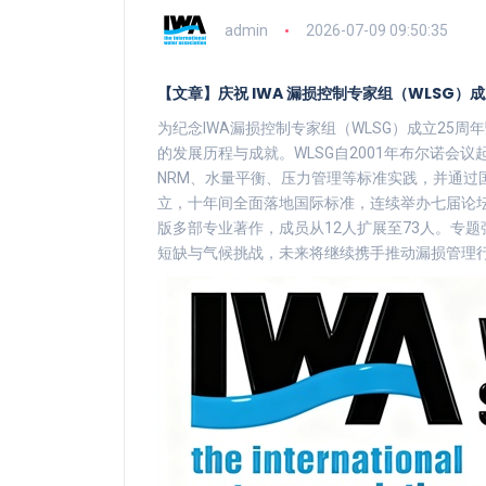
admin
2026-07-09 09:50:35
【文章】庆祝 IWA 漏损控制专家组（WLSG）
为纪念IWA漏损控制专家组（WLSG）成立25
的发展历程与成就。WLSG自2001年布尔诺会
NRM、水量平衡、压力管理等标准实践，并通过
立，十年间全面落地国际标准，连续举办七届论坛
版多部专业著作，成员从12人扩展至73人。专
短缺与气候挑战，未来将继续携手推动漏损管理