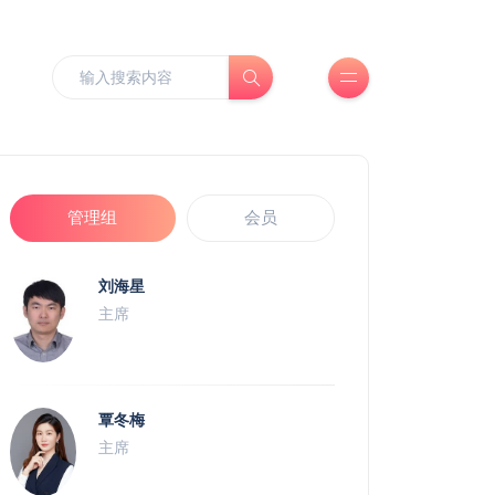
管理组
会员
刘海星
主席
覃冬梅
主席