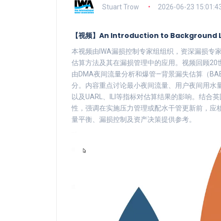
Stuart Trow
2026-06-23 15:01:4
【视频】An Introduction to Backgroun
本视频由IWA漏损控制专家组组织，资深漏损专家St
估算方法及其在漏损管理中的应用。视频回顾20
由DMA夜间流量分析和爆管—背景漏失估算（B
分。内容重点讨论最小夜间流量、用户夜间用水量
以及UARL、ILI等指标对估算结果的影响。结
性，强调在实施压力管理或配水干管更新前，应核
量平衡、漏损控制及资产决策提供参考。