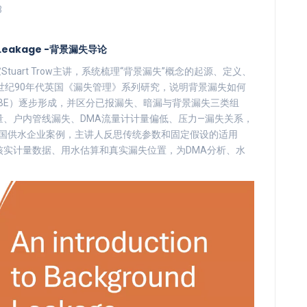
3
d Leakage -背景漏失导论
uart Trow主讲，系统梳理“背景漏失”概念的起源、定义、
世纪90年代英国《漏失管理》系列研究，说明背景漏失如何
ABE）逐步形成，并区分已报漏失、暗漏与背景漏失三类组
、户内管线漏失、DMA流量计计量偏低、压力—漏失关系，
合英国供水企业案例，主讲人反思传统参数和固定假设的适用
实计量数据、用水估算和真实漏失位置，为DMA分析、水